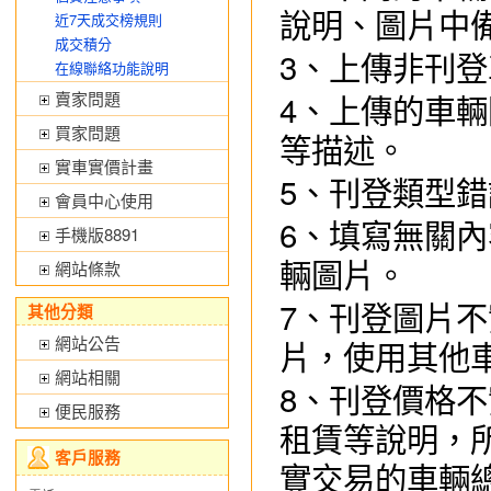
近7天成交榜規則
說明、圖片中
成交積分
3、
上傳非刊登
在線聯絡功能說明
4、
賣家問題
上傳的車輛
買家問題
等描述。
實車實價計畫
5、
刊登類型錯
會員中心使用
6、
填寫無關內
手機版8891
網站條款
輛圖片。
7、
其他分類
刊登
圖片不
網站公告
片，使用其他
網站相關
8、
刊登價格不
便民服務
租賃等說明，
客戶服務
實交易的車輛