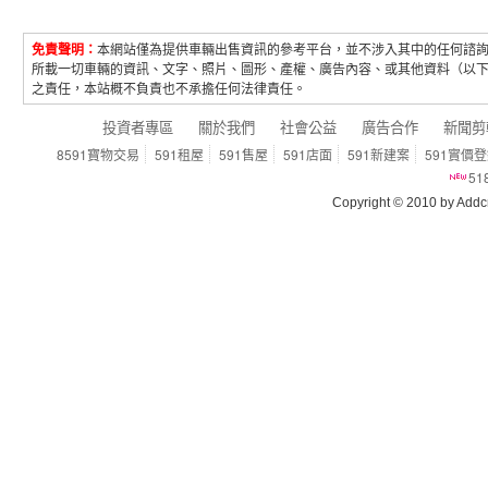
免責聲明：
本網站僅為提供車輛出售資訊的參考平台，並不涉入其中的任何諮
所載一切車輛的資訊、文字、照片、圖形、產權、廣告內容、或其他資料（以
之責任，本站概不負責也不承擔任何法律責任。
投資者專區
關於我們
社會公益
廣告合作
新聞剪
8591寶物交易
591租屋
591售屋
591店面
591新建案
591實價
5
Copyright © 2010 by Addcn