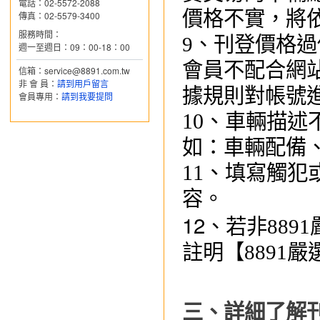
電話：02-5572-2088
價格不實，將
傳真：02-5579-3400
服務時間：
9、刊登價格
週一至週日：09：00-18：00
會員不配合網
信箱：service@8891.com.tw
非 會 員：
請到用戶留言
據規則對帳號
會員專用：
請到我要提問
10、
車輛
描述
如：車輛配備
11、
填寫
觸犯
容
。
12、
若非88
註明【8891嚴
三、
詳細了解