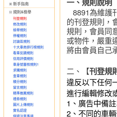
一、
規則說明
新手指南
8891為維
規則&檢舉
刊登規則
的刊登規則，
修改規則
規則，會員同意
檢舉規則
停權規則
或物件，嚴重
討論區規則
將由會員自己
十大車商排行榜規則
看車反饋規則
信用評價規則
車身號審核規則1
求購規則
二、
【
刊登規
查車規則
違反以下任何
積分規則
留言規則
進行編輯修改
精準推薦規則
禮券規則
1、
廣告中備註
圖片上傳規則
實名認證
2、
不同的車輛
個資注意事項