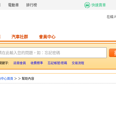
車
電動車
排行榜
快速賣車
在線
商
汽車社群
會員中心
請在此輸入您的問題，如：忘記密碼
關鍵字:
註冊會員
收費標準
忘記帳號/密碼
交易流程
助中心首頁
＞
＞ 幫助內容