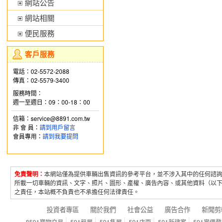
網站公告
網站相關
便民服務
客戶服務
電話：02-5572-2088
傳真：02-5579-3400
服務時間：
週一至週日：09：00-18：00
信箱：service@8891.com.tw
非 會 員：
請到用戶留言
會員專用：
請到我要提問
免責聲明：
本網站僅為提供車輛出售資訊的參考平台，並不涉入其中的任何諮
所載一切車輛的資訊、文字、照片、圖形、產權、廣告內容、或其他資料（以
之責任，本站概不負責也不承擔任何法律責任。
投資者專區
關於我們
社會公益
廣告合作
新聞剪
8591寶物交易
591租屋
591售屋
591店面
591新建案
591實價