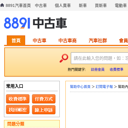
8891汽車首頁
中古車
個人賣車
新車
買新車
電動車
首頁
中古車
中古車商
汽車社群
會員
請在此輸入您的問題，如：
熱門關鍵字:
註冊會員
收費標準
常用入口
幫助中心首頁
＞
訂閱電子報
＞ 幫助
問題分類