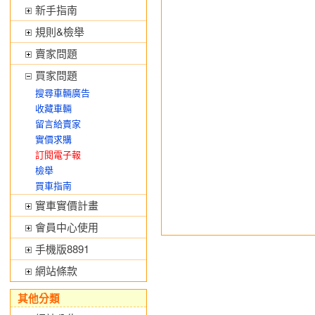
新手指南
規則&檢舉
賣家問題
買家問題
搜尋車輛廣告
收藏車輛
留言給賣家
實價求購
訂閱電子報
檢舉
買車指南
實車實價計畫
會員中心使用
手機版8891
網站條款
其他分類