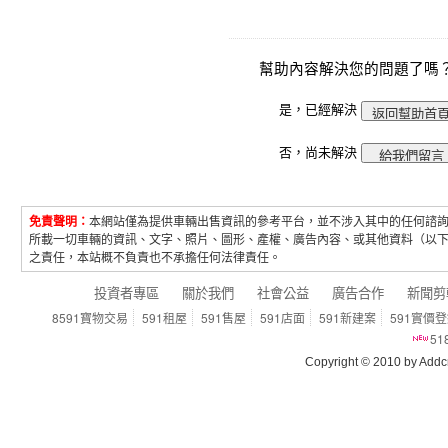
幫助內容解決您的問題了嗎
是，已經解決
否，尚未解決
免責聲明：
本網站僅為提供車輛出售資訊的參考平台，並不涉入其中的任何諮
所載一切車輛的資訊、文字、照片、圖形、產權、廣告內容、或其他資料（以
之責任，本站概不負責也不承擔任何法律責任。
投資者專區
關於我們
社會公益
廣告合作
新聞剪
8591寶物交易
591租屋
591售屋
591店面
591新建案
591實價
5
Copyright © 2010 by Addcn