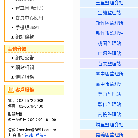
玉里監理分站
實車實價計畫
宜蘭監理站
會員中心使用
新竹區監理所
手機版8891
新竹市監理站
網站條款
桃園監理站
其他分類
中壢監理站
網站公告
苗栗監理站
網站相關
臺中區監理所
便民服務
臺中市監理站
客戶服務
豐原監理站
電話：02-5572-2088
彰化監理站
傳真：02-5579-3400
南投監理站
服務時間：
週一至週日：09：00-18：00
埔里監理分站
信箱：service@8891.com.tw
嘉義區監理所
非 會 員：
請到用戶留言