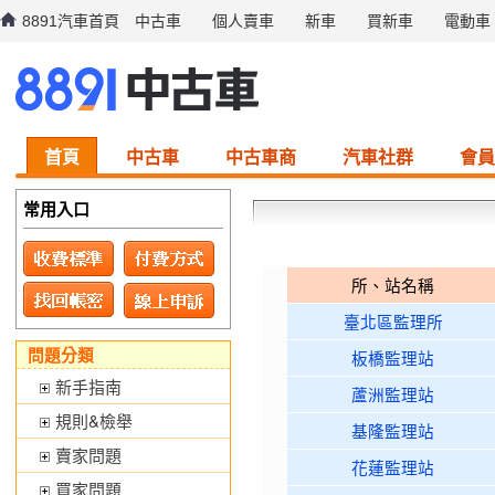
8891汽車首頁
中古車
個人賣車
新車
買新車
電動車
首頁
中古車
中古車商
汽車社群
會員
常用入口
所、站名稱
臺北區監理所
問題分類
板橋監理站
新手指南
蘆洲監理站
規則&檢舉
基隆監理站
賣家問題
花蓮監理站
買家問題