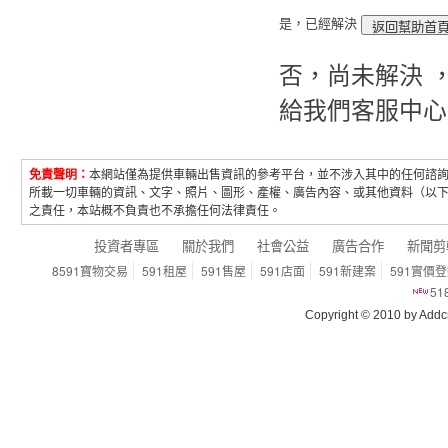
是，已經解決
否，尚未解決 
給我們客服中心
免責聲明：
本網站僅為提供車輛出售資訊的參考平台，並不涉入其中的任何諮
所載一切車輛的資訊、文字、照片、圖形、產權、廣告內容、或其他資料（以
之責任，本站概不負責也不承擔任何法律責任。
投資者專區
關於我們
社會公益
廣告合作
新聞剪
8591寶物交易
591租屋
591售屋
591店面
591新建案
591實價
5
Copyright © 2010 by Addcn