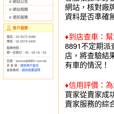
網站公告
網站，核對廠
網站相關
資料是否準確
便民服務
客戶服務
♦
到店查車：幫
電話：02-5572-2088
傳真：02-5579-3400
8891不定期
服務時間：
店，將查驗結
週一至週日：09：00-18：00
信箱：service@8891.com.tw
有車的情況！
非 會 員：
請到用戶留言
會員專用：
請到我要提問
♦
信用評價：為
買家從賣家成
賣家服務的綜