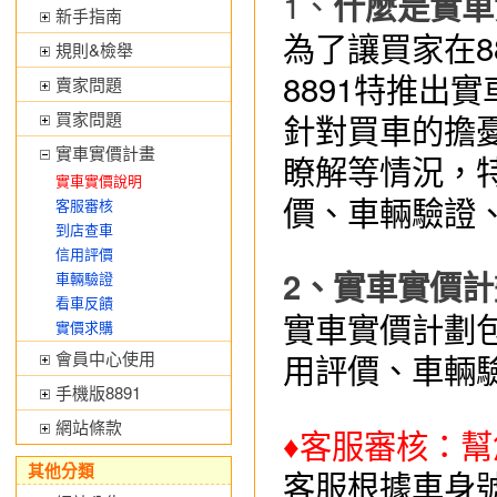
1、
什麼是實車
新手指南
為了讓買家在8
規則&檢舉
8891特推出
賣家問題
針對買車的擔
買家問題
實車實價計畫
瞭解等情況，
實車實價說明
價、車輛驗證
客服審核
到店查車
信用評價
2、實車實價
車輛驗證
看車反饋
實車實價計劃
實價求購
用評價、車輛
會員中心使用
手機版8891
網站條款
♦客服審核：
其他分類
客服根據車身