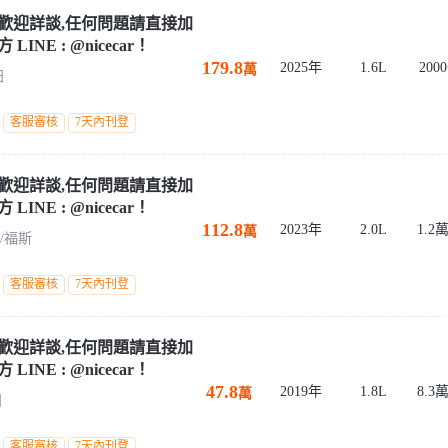
歡迎詳談,任何問題請直接加
LINE : @nicecar！
179.8
2025年
1.6L
200
萬
田
客服審核
7天內刊登
歡迎詳談,任何問題請直接加
LINE : @nicecar！
112.8
2023年
2.0L
1.2
萬
en/福斯
客服審核
7天內刊登
歡迎詳談,任何問題請直接加
LINE : @nicecar！
47.8
2019年
1.8L
8.3
萬
田
客服審核
7天內刊登