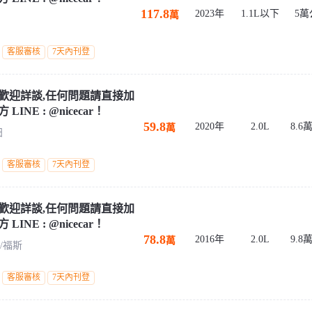
117.8
2023年
1.1L以下
5萬
萬
客服審核
7天內刊登
歡迎詳談,任何問題請直接加
LINE : @nicecar！
59.8
2020年
2.0L
8.6
萬
田
客服審核
7天內刊登
歡迎詳談,任何問題請直接加
LINE : @nicecar！
78.8
2016年
2.0L
9.8
萬
en/福斯
客服審核
7天內刊登