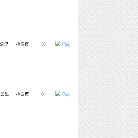
諮詢
萬公里
桃園市
50
諮詢
萬公里
桃園市
64