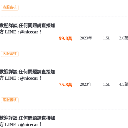
客服審核
歡迎詳談,任何問題請直接加
LINE : @nicecar！
99.8
2023年
1.5L
2.6
萬
客服審核
歡迎詳談,任何問題請直接加
LINE : @nicecar！
75.8
2023年
1.5L
4.5
萬
客服審核
歡迎詳談,任何問題請直接加
LINE : @nicecar！