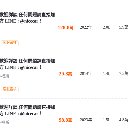
歡迎詳談,任何問題請直接加
LINE : @nicecar！
128.8
2022年
2.0L
5.9
萬
客服審核
歡迎詳談,任何問題請直接加
LINE : @nicecar！
29.8
2014年
1.4L
7.5
萬
en/福斯
客服審核
歡迎詳談,任何問題請直接加
LINE : @nicecar！
98.8
2023年
1.5L
4.8
萬
en/福斯