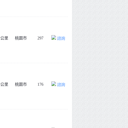
諮詢
萬公里
桃園市
297
諮詢
萬公里
桃園市
176