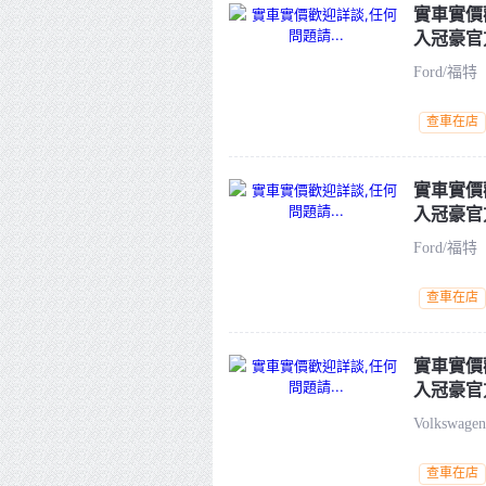
實車實價
入冠豪官方 
Ford/福特
查車在店
實車實價
入冠豪官方 
Ford/福特
查車在店
實車實價
入冠豪官方 
Volkswag
查車在店