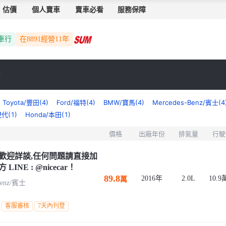
估價
個人賣車
賣車必看
服務保障
車行
在8891經營
11
年
錄
Toyota/豐田(
4
)
Ford/福特(
4
)
BMW/寶馬(
4
)
Mercedes-Benz/賓士(
4
現代(
1
)
Honda/本田(
1
)
價格
出廠年份
排氣量
行駛
歡迎詳談,任何問題請直接加
LINE : @nicecar！
89.8
2016年
2.0L
10.
萬
Benz/賓士
客服審核
7天內刊登