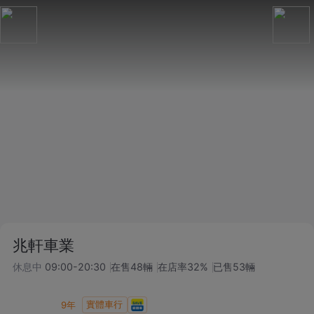
兆軒車業
休息中
09:00-20:30
在售
48
輛
在店率
32%
已售
53
輛
實體車行
9
年