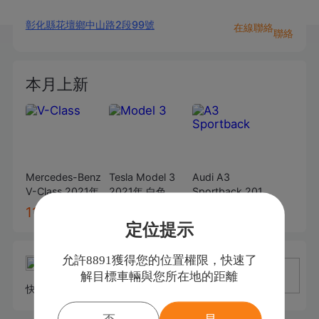
彰化縣花壇鄉中山路2段99號
在線聯絡
聯絡
本月上新
Mercedes-Benz
Tesla
Model 3
Audi
A3
V-Class
2021年
2021年
白色
Sportback
2016
V250d
黑色
年
灰色
113.9
85.9
27.9
萬
萬
萬
定位提示
允許8891獲得您的位置權限，快速了
解目標車輛與您所在地的距離
快來發佈一條評價吧~