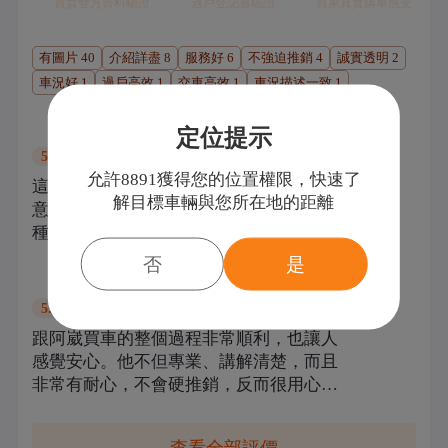
買賣雙方資料驗證
過戶登記書驗證
買家真實購車感受
有圖片
40
介紹詳盡
8
服務好
6
不強迫推銷
4
誠實透明
2
車況好
1
過戶高效
1
交車高效
1
車況描述一致
1
蘭
過戶登記
定位提示
購車：
Toyota
GR Supra
5.0
分
允許8891獲得您的位置權限，快速了
這次在冠豪汽車跟阿詮買車的經驗非常滿
解目標車輛與您所在地的距離
意！阿詮人超親切，完全沒有一般業務那
種強迫推銷的感覺，反而像朋友一樣，整
個購車過程講解得很清楚，從車況、保養
否
是
小緯
紀錄到辦理手續都幫忙處理得妥妥當當，
過戶登記
完全沒讓人操心。車況也比我預期的還要
購車：
Volkswagen
Golf
5.0
分
好，內外跟新車一樣。真心推薦給想要安
跟阿崴買車的整個過程非常順利，也讓人
心買車的人，找阿詮絕對不會後悔！
感覺安心。他不但專業、講解清楚，而且
非常有耐心，不會硬推銷，反而很用心聆
聽我們的需求，幫我們找到最適合的車
款。整體的溝通也非常透明，從賞車、試
查看全部評價