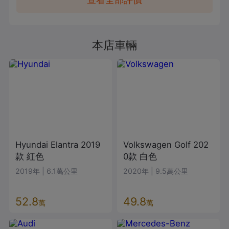
駕到交車都安排得很好，沒有什麼壓力或
不舒服的感覺。真心推薦想買車的朋友可
以找阿崴，服務真的很讚！
本店車輛
Hyundai
Elantra
2019
Volkswagen
Golf
202
款
紅色
0款
白色
2019年
|
6.1萬公里
2020年
|
9.5萬公里
52.8
49.8
萬
萬