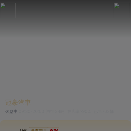
冠豪汽車
休息中
09:30-20:00
在售
34
輛
在店率
>90%
已售
763
輛
實體車行
11
年